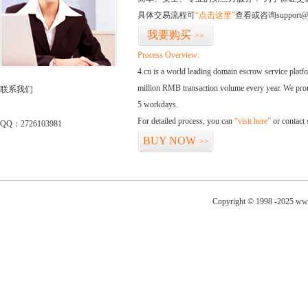
具体交易流程可
“点击这里”
查看或咨询support@
我要购买
>>
Process Overview:
4.cn is a world leading domain escrow service plat
million RMB transaction volume every year. We promi
联系我们
5 workdays.
For detailed process, you can
“visit here”
or contact
QQ：2726103981
BUY NOW
>>
Copyright © 1998 -2025 www