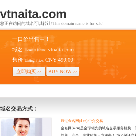
vtnaita.com
您正在访问的域名可以转让!This domain name is for sale!
一口价出售中！
域名
vtnaita.com
Domain Name:
售价
CNY 499.00
Listing Price:
立即购买
BUY NOW
>>
>>
域名交易方式：
通过金名网(4.cn) 中介交易
金名网(4.cn)是全球领先的域名交易服务机
简单、安全、专业的第三方服务！ 为了保证交